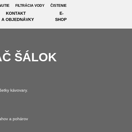
NUTIE
FILTRÁCIA VODY
ČISTENIE
KONTAKT
E-
A OBJEDNÁVKY
SHOP
AČ ŠÁLOK
šetky kávovary.
čahov a pohárov