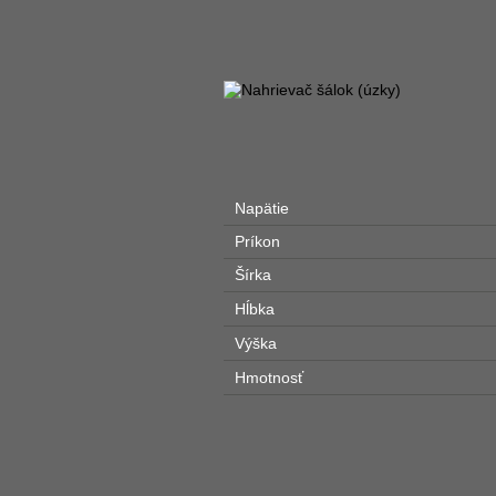
Napätie
Príkon
Šírka
Hĺbka
Výška
Hmotnosť