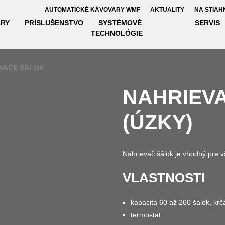
AUTOMATICKÉ KÁVOVARY WMF
AKTUALITY
NA STIAH
RY
PRÍSLUŠENSTVO
SYSTÉMOVÉ
SERVIS
TECHNOLÓGIE
VAČE ŠÁLOK
NAHRIEV
(ÚZKY)
Nahrievač šálok je vhodný pre v
VLASTNOSTI
kapacita 60 až 260 šálok, kr
termostat