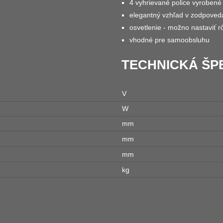
4 vyhrievané police vyrobené
elegantný vzhľad v zodpoveda
osvetlenie - možno nastaviť r
vhodné pre samoobsluhu
TECHNICKÁ ŠPE
V
W
mm
mm
mm
kg