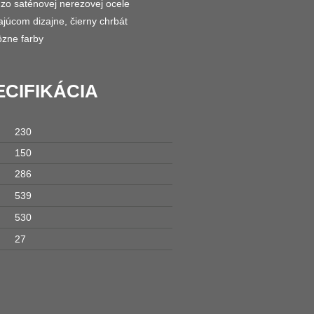
 zo saténovej nerezovej ocele
júcom dizajne, čierny chrbát
ôzne farby
CIFIKÁCIA
230
150
286
539
530
27