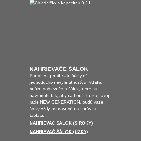
NAHRIEVAČE ŠÁLOK
Perfektne predhriate šálky sú
jednoducho nevyhnutnosťou. Vďaka
našim nahievačom šálok, ktoré sú
navrhnuté tak, aby sa hodili k dizajnovej
rade NEW GENERATION, budú vaše
šálky vždy pripravené na správnu
teplotu.
NAHRIEVAČ ŠÁLOK (ŠIROKÝ)
NAHRIEVAČ ŠÁLOK (ÚZKY)