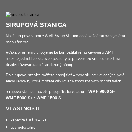
SIRUPOVÁ STANICA
Nová sirupová stanice WMF Syrup Station dodá každému nápojovému
menu šmrnc.
Vďaka priamemu pripojeniu ku kompatibilnému kávovaru WMF
môžete jednotlivé kávové špeciality pripravené zo sirupov uložiť na
displej kávovaru ako štandardný nápoj.
Do sirupovej stanice môžete napojiť až 4 typy sirupov, ovocných pyré
alebo liehovín, ktoré môžete dávkovať v troch rôznych množstvách.
Sirupovú stanicu môžete pripojiť ku kávovarom:
,
WMF 9000 S+
a
.
WMF 5000 S+
WMF 1500 S+
VLASTNOSTI
kapacita fliaš: 1-4 ks
uzamykateľné