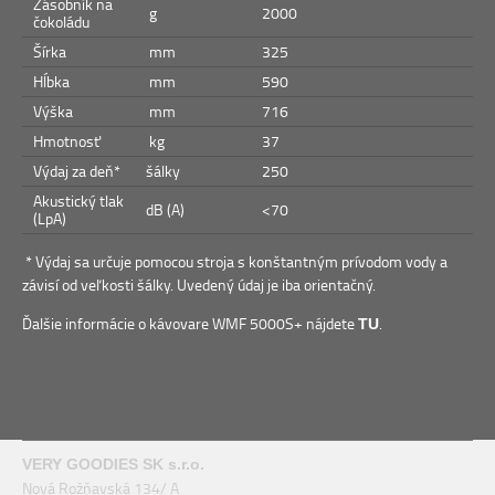
Zásobník na
g
2000
čokoládu
Šírka
mm
325
Hĺbka
mm
590
Výška
mm
716
Hmotnosť
kg
37
Výdaj za deň*
šálky
250
Akustický tlak
dB (A)
<70
(LpA)
* Výdaj sa určuje pomocou stroja s konštantným prívodom vody a
závisí od veľkosti šálky. Uvedený údaj je iba orientačný.
Ďalšie informácie o kávovare WMF 5000S+ nájdete
.
TU
VERY GOODIES SK s.r.o.
Nová Rožňavská 134/ A