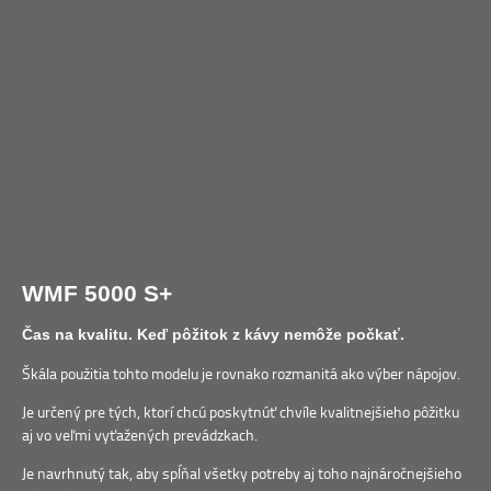
WMF 5000 S+
Čas na kvalitu. Keď pôžitok z kávy nemôže počkať.
Škála použitia tohto modelu je rovnako rozmanitá ako výber nápojov.
Je určený pre tých, ktorí chcú poskytnúť chvíle kvalitnejšieho pôžitku
aj vo veľmi vyťažených prevádzkach.
Je navrhnutý tak, aby spĺňal všetky potreby aj toho najnáročnejšieho