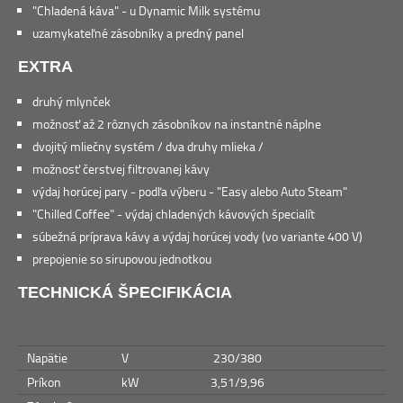
"Chladená káva" - u Dynamic Milk systému
uzamykateľné zásobníky a predný panel
EXTRA
druhý mlynček
možnosť až 2 rôznych zásobníkov na instantné náplne
dvojitý mliečny systém / dva druhy mlieka /
možnosť čerstvej filtrovanej kávy
výdaj horúcej pary - podľa výberu - "Easy alebo Auto Steam"
"Chilled Coffee" - výdaj chladených kávových špecialít
súbežná príprava kávy a výdaj horúcej vody (vo variante 400 V)
prepojenie so sirupovou jednotkou
TECHNICKÁ ŠPECIFIKÁCIA
Napätie
V
230/380
Príkon
kW
3,51/9,96