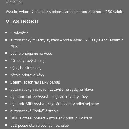
zákazníka.
Vysoko výkonný kávovar s odporúčanou dennou záťažou – 250 šálok.
VLASTNOSTI
1 mlynček
automatický mliečny systém - podľa výberu - "Easy alebo Dynamic
Milk"
pevné pripojenie na vodu
10 "dotykový displej
výdaj horúcej vody
rýchla príprava kávy
Steam Jet (ohrev šálky parou)
automaticky výškovo nastaviteľná výdajná hlava
dynamic Coffee Assist - regulácia kvality kávy
dynamic Milk Assist - regulácia kvality mliečnej peny
automatické "ľahké" čistenie
WMF CoffeeConnect - vzdialený prístup k dátam
LED podsvietenie bočných panelov